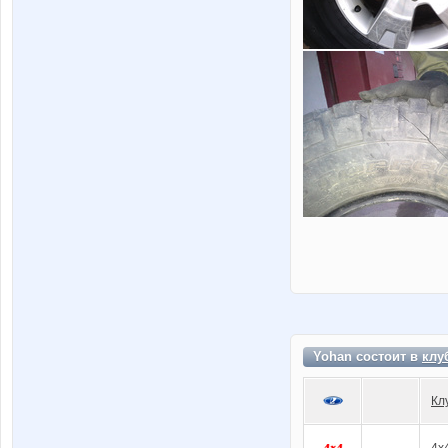
Yohan состоит в
клу
Кл
4x