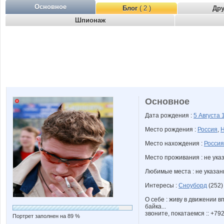
Основное
Блог
( 2 )
Др
Шпионаж
Основное
Дата рождения :
5 Августа
Место рождения :
Россия
,
Н
Место нахождения :
Россия
Место проживания : не ука
Любимые места : не указа
Интересы :
Сноуборд
(252)
О себе : живу в движении в
байка...
звоните, покатаемся :: +79
Портрет заполнен на 89 %