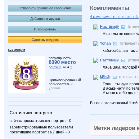
Комплименты
Отправить приватное сообщение
4 комплиментов в гостевой 
Добавить в друзья
Настёнк@
(отве
Игнорировать
Ниче мы не спешили 
Сделать подарок
Yohan
(отвечает
4х4 форум
хаба-хаба...вы так с
популярность:
Настёнк@
(отве
8090 место
рейтинг
3784
?
Хаба Вам, молодой ч
M!h@
(отвечает 
Привилегированный
Ёхан... ты куда про
пользователь
8
уровня
В аське нету, по теле
У меня к тобе дело!
Вы не авторизованы! Чтоб
Статистика портрета:
сейчас просматривают портрет - 0
зарегистрированные пользователи
Метки лидеров
посетившие портрет за 7 дней - 0